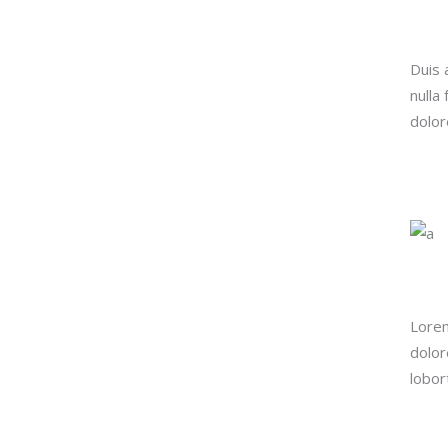
Duis 
nulla
dolore
Lorem
dolor
lobor