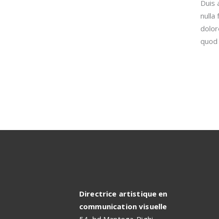
Duis 
nulla
dolor
quod 
Directrice artistique en
communication visuelle
54, bd Mantega-Righi,