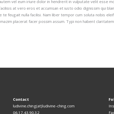
autem vel eum iriure dolor in hendrerit in vulputate velit esse mo
 facilisis at vero eros et accumsan et iusto odio dignissim qui bl
e te feugait nulla facilisi. Nam liber tempor cum soluta nobis ele
mazim placerat facer possim assum. Typi non habent claritatem 
Contact
Fo
ludivine.ching(at)ludivine-ching.com
In
06.17.43.90.32
Fa