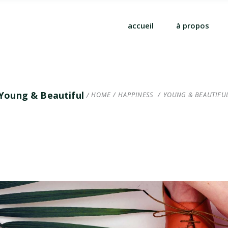
accueil
à propos
Young & Beautiful
HOME
/
HAPPINESS
/
YOUNG & BEAUTIFU