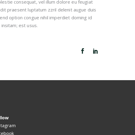
lestie consequat, vel illum dolore eu feugiat
andit praesent luptatum zzril delenit augue duis
ifend option congue nihil imperdiet doming id
insitam; est usus.
llow
stagram
cebook