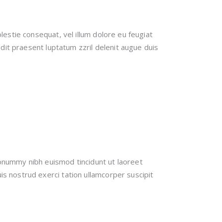
lestie consequat, vel illum dolore eu feugiat
andit praesent luptatum zzril delenit augue duis
nonummy nibh euismod tincidunt ut laoreet
s nostrud exerci tation ullamcorper suscipit