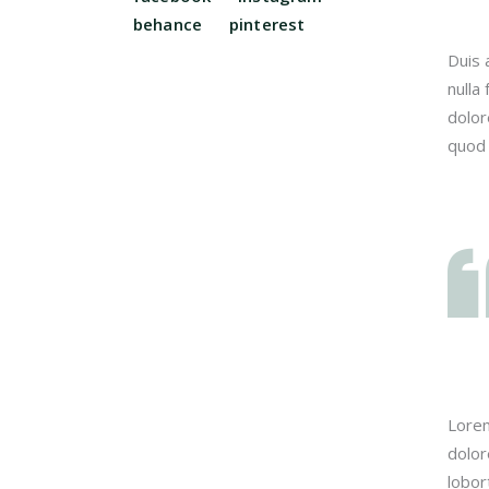
behance
pinterest
Duis 
nulla
dolor
quod 
Lorem
dolor
lobor