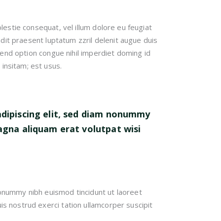
lestie consequat, vel illum dolore eu feugiat
andit praesent luptatum zzril delenit augue duis
ifend option congue nihil imperdiet doming id
insitam; est usus.
dipiscing elit, sed diam nonummy
agna aliquam erat volutpat wisi
nonummy nibh euismod tincidunt ut laoreet
s nostrud exerci tation ullamcorper suscipit