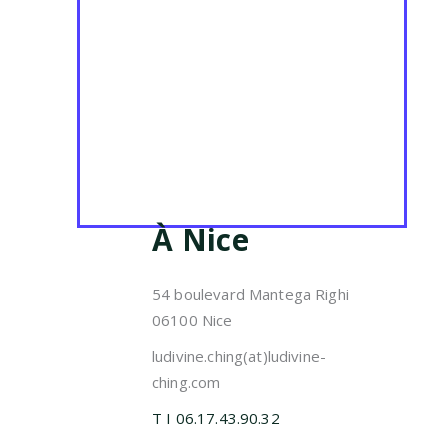
À Nice
54 boulevard Mantega Righi
06100 Nice
ludivine.ching(at)ludivine-
ching.com
T I 06.17.43.90.32