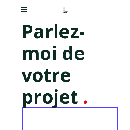
Parlez-
moi de
votre
projet
.