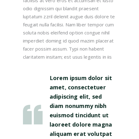
facilisis at vero eros et accumsan et iusto
odio dignissim qui blandit praesent
luptatum zzril delenit augue duis dolore te
feugait nulla facilisi. Nam liber tempor cum
soluta nobis eleifend option congue nihil
imperdiet doming id quod mazim placerat
facer possim assum. Typi non habent
claritatem insitam; est usus legentis in iis
Lorem ipsum dolor sit
amet, consectetuer
adipiscing elit, sed
diam nonummy nibh
euismod tincidunt ut
laoreet dolore magna
aliquam erat volutpat